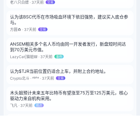
老八只白嫖 · 37天前
交易
认为该BSC代币在市场吸血环境下依旧强势，建议买入底仓参
与。
方圆🧲 · 37天前
交易
ANSEM相关多个名人币均由同一开发者发行，新盘短时间达
到70万美元市值。
LazyCat|猫姐🎒 · 37天前
事件
认为$TJR当前位置仍适合上车，并附上合约地址。
Crypto北斗 · ᵃˡᵖʰᵃ · 37天前
交易
木头姐预计未来五年比特币有望涨至75万至125万美元，核心
驱动力来自机构采用。
飞凡 · 37天前
观点
爆雷项目Stream Finance开启债权登记，xUSD受损用户可登
记申报。
BITWU.ETH 🔆 · 37天前
行动