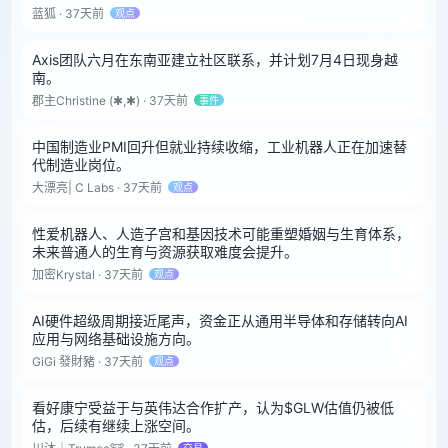
蓝狐 · 37天前
观点
Axis团队六月在东南亚建立社区联系，并计划7月4日现身越
南。
郡主Christine (✱,✱) · 37天前
事件
中国制造业PMI回升但就业持续收缩，工业机器人正在加速替
代制造业岗位。
大漂亮| C Labs · 37天前
观点
性爱机器人、人造子宫和基因技术可能重塑婚姻与生育体系，
未来普通人的生育与资源获取难度会提升。
加密Krystal · 37天前
观点
AI硬件超级周期接近尾声，资金正从通用半导体和存储转向AI
应用与网络基础设施方向。
GiGi 發財豬 · 37天前
观点
看好康宁受益于与英伟达合作扩产，认为$GLW估值仍被低
估，后续有继续上涨空间。