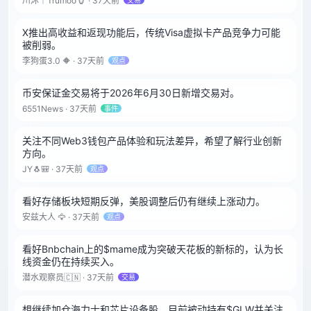
川沐｜Trumoo🐮 · 37天前
交易
X推出高收益和返现功能后，传统Visa虚拟卡产品竞争力可能
被削弱。
李狗蛋3.0 🔶 · 37天前
观点
币安保证金交易将于2026年6月30日新增交易对。
6551News · 37天前
事件
关注不同Web3钱包产品体验和玩法差异，希望了解行业创新
方向。
JY🐧🎒 · 37天前
观点
看好存储板块短期反弹，美股调整后仍有继续上涨动力。
安兹大人 🦅 · 37天前
观点
看好Bnbchain上的$mame成为突破天花板的新标的，认为长
线资金仍在持续买入。
潜水观察员🇨🇳 · 37天前
交易
想继续加仓海力士和芯片设备股，目前被动持有$GLW并关注