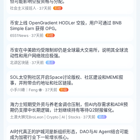
但可能影响空投资格与分配。
社会主义接班人 · 37天前
行动
币安上线 OpenGradient HODLer 空投，用户可通过 BNB
Simple Earn 获得 OPG。
6551News · 37天前
行动
币安在中美欧均受限制却仍是全球最大交易所，说明其全球流
动性和用户网络效应极强。
北讲区块链 · 37天前
观点
SOL太空狗社区开启Space讨论版权、社区建设和MEME叙
事，并附带合约地址和社区链接。
小手川峰｜Feng 🐝 · 37天前
行动
海力士短期受外资与养老金调仓压制，但AI内存需求和ADR预
期仍支撑中长期逻辑，计划继续持有等待Q2财报催化。
土澳大狮兄BroLeon | Crypto | AI | Stocks · 37天前
观点
AI时代真正的护城河是新组织形态，DAO与AI Agent结合可能
成为加密行业下一轮增长核心。