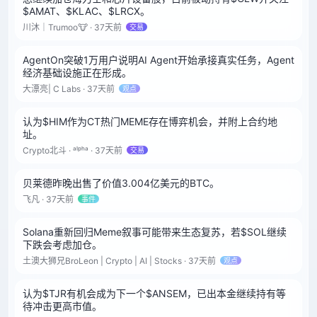
$AMAT、$KLAC、$LRCX。
川沐｜Trumoo🐮 · 37天前
交易
AgentOn突破1万用户说明AI Agent开始承接真实任务，Agent
经济基础设施正在形成。
大漂亮| C Labs · 37天前
观点
认为$HIM作为CT热门MEME存在博弈机会，并附上合约地
址。
Crypto北斗 · ᵃˡᵖʰᵃ · 37天前
交易
贝莱德昨晚出售了价值3.004亿美元的BTC。
飞凡 · 37天前
事件
Solana重新回归Meme叙事可能带来生态复苏，若$SOL继续
下跌会考虑加仓。
土澳大狮兄BroLeon | Crypto | AI | Stocks · 37天前
观点
认为$TJR有机会成为下一个$ANSEM，已出本金继续持有等
待冲击更高市值。